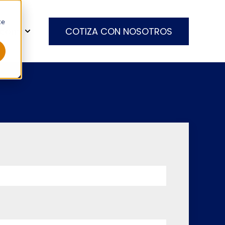
te
ucom
COTIZA CON NOSOTROS
 Blogs
Show submenu for Grupo Inducom