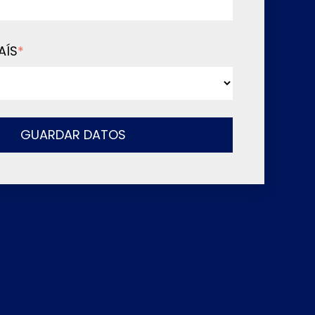
AÍS
*