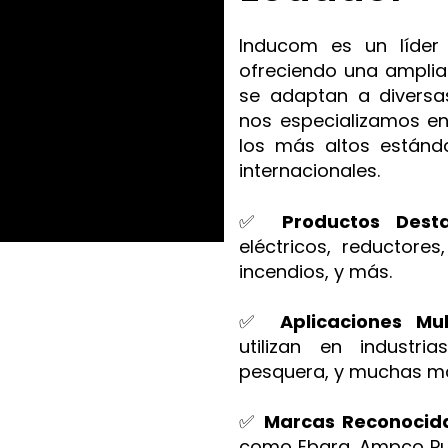
Inducom es un líder 
ofreciendo una amplia
se adaptan a diversas
nos especializamos e
los más altos estánd
internacionales.
✅
Productos Dest
eléctricos, reductore
incendios, y más.
✅
Aplicaciones Mul
utilizan en industri
pesquera, y muchas m
✅
Marcas Reconocid
como Ebara, Ampco Pum